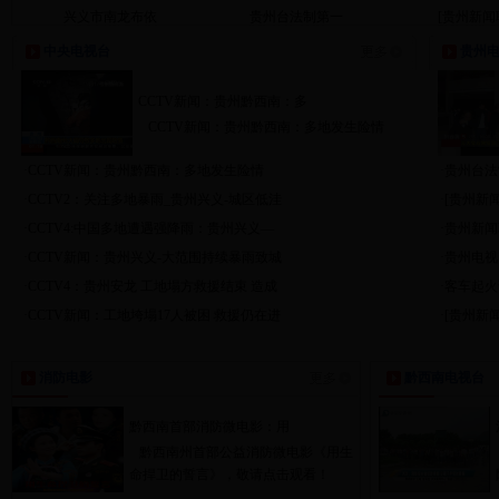
兴义市南龙布依
贵州台法制第一
[贵州新闻
中央电视台
贵州
CCTV新闻：贵州黔西南：多
CCTV新闻：贵州黔西南：多地发生险情
·CCTV新闻：贵州黔西南：多地发生险情
·贵州台
·CCTV2：关注多地暴雨_贵州兴义-城区低洼
·[贵州
·CCTV4:中国多地遭遇强降雨：贵州兴义—
·贵州新
·CCTV新闻：贵州兴义-大范围持续暴雨致城
·贵州电
·CCTV4：贵州安龙 工地塌方救援结束 造成
·客车起
·CCTV新闻：工地垮塌17人被困 救援仍在进
·[贵州
消防电影
黔西南电视台
黔西南首部消防微电影：用
黔西南州首部公益消防微电影《用生
命捍卫的誓言》，敬请点击观看！