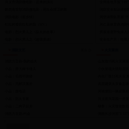
·兴义市消防微电影：迟来的演出
·全州各地开展“11
·黔西南首部消防微电影：用生命捍卫的誓
·消防安全知识进校
·消防电影《苗乡情》
·周登涛带队开展“
·红红的警营红红的我（MV）
·兴仁县体育路消防
·电影：烈火男儿之《队长的故事》
·男孩追逐野兔掉入
·电影：烈火男儿之《超级英雄》
·安全生产月：电视
消防文艺
火灾案例
·消防方言剧-我的姐夫
·山东致18死火灾调
·小品：胖大婶卡缝儿
·小伙发现火情助居民
·小品：毛四平跳楼
·内衣厂致11死火灾
·小品：亮醉汉落井
·高层建筑火灾备忘录
·小品：接电话
·河南濮阳一辆超载
·小品：防火专家
·兴义富兴花园一房屋
·小品：二狗子回乡
·秘鲁：火灾致使数
·消防方言剧-约会
·湖南长沙河西“1·1