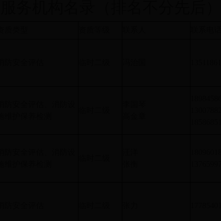
术服务机构名录（排名不分先后
资质类型
资质等级
联系人
联系电
消防安全评估
临时二级
冯治国
1351186
1898458
消防安全评估、消防设
李国琴
临时二级
1300788
施维护保养检测
高金章
1858685
消防安全评估、消防设
汪洋
1809601
临时二级
施维护保养检测
张衡
1376599
消防安全评估
临时二级
张力
1778540