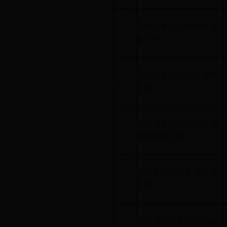
贵州固鑫宏消防科技有
19
限公司
贵州科盾技防科技有限
20
公司
贵州瑞星固定消防设施
21
维护有限公司
贵州世元消防检测有限
22
公司
贵州源利达集团消防设