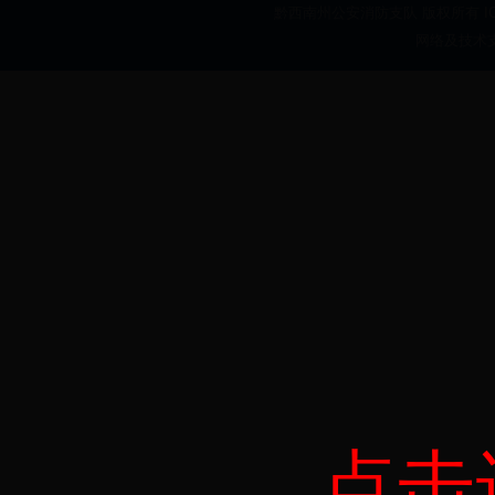
黔西南州公安消防支队 版权所有 ICP备案
网络及技术
点击