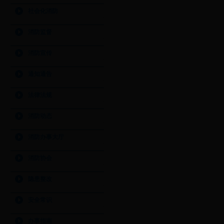
社会化消防
消防监督
消防宣传
通知通告
法律法规
消防动态
消防办事大厅
消防协会
隐患整改
安全常识
办事指南