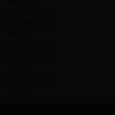
消防公开电话
首页杂志调用
首页专题调用
册亨消防网
法制咨询
黔西南消防法制网
警营风采
在线访谈
兴仁消防网
黔西南州公安消防支队 Copyright @ 2009-