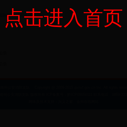
点击进入首页
89b8f7.doc
(15.00 KB)
情公告
情公告
州公安消防支队 Copyright @ 2009-2015 qxnxf.gov.cn Inc. All rights reser
南州公安消防支队 版权所有 ICP备案号：黔ICP09050111 联系电话：0859-3338
网络及技术支持：
兴义之窗、金州在线网站