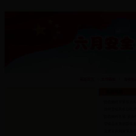
返回首页
|
文件通知
|
活动动
活动动态
·
黔西南州开展形式
·
贵州宜化兴化公司
·
黔西南州各地“安全
·
望谟县开展消防安
·
安龙官兵周末深入