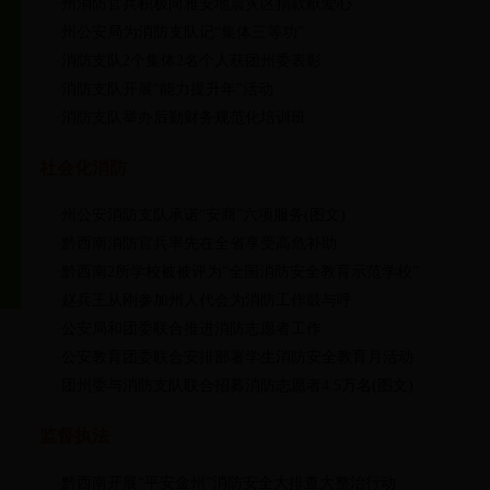
·州消防官兵积极向雅安地震灾区捐款献爱心
·州公安局为消防支队记“集体三等功”
·消防支队2个集体2名个人获团州委表彰
·消防支队开展“能力提升年”活动
·消防支队举办后勤财务规范化培训班
社会化消防
·州公安消防支队承诺“安商”六项服务(图文)
·黔西南消防官兵率先在全省享受高危补助
·黔西南2所学校被被评为“全国消防安全教育示范学校”
·赵兵王从刚参加州人代会为消防工作鼓与呼
·公安局和团委联合推进消防志愿者工作
·公安教育团委联合安排部署学生消防安全教育月活动
·团州委与消防支队联合招募消防志愿者4.5万名(图文)
监督执法
·黔西南开展“平安金州”消防安全大排查大整治行动