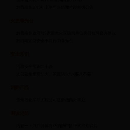
·黔西南州2013年上半年火情和抢险救援公告
火患曝光台
·黔西南州政府对7家重大火灾隐患单位实行挂牌督办整改
·黔西南消防安全不良行为曝光台
安全常识
·消防安全常识二十条
·人员密集场所防火、家庭防火“八要八不要”
消防产品
·贵州石化消防工程公司驻黔西南办事处
图说消防
·内彩一：兴仁县体育路消防中队正式成立驻兵