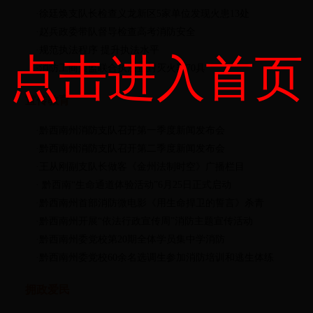
·徐廷焕支队长检查义龙新区5家单位发现火患13处
·赵兵政委带队督导检查高考消防安全
·规范执法程序 提升执法水平
点击进入首页
·消防工商质监联合执法查封灭火器70具
宣传教育
·黔西南州消防支队召开第一季度新闻发布会
·黔西南州消防支队召开第二季度新闻发布会
·王从刚副支队长做客《金州法制时空》广播栏目
· 黔西南“生命通道体验活动”6月25日正式启动
·黔西南州首部消防微电影《用生命捍卫的誓言》杀青
·黔西南州开展“依法行政宣传周”消防主题宣传活动
·黔西南州委党校第20期全体学员集中学消防
·黔西南州委党校60余名选调生参加消防培训和逃生体练
拥政爱民