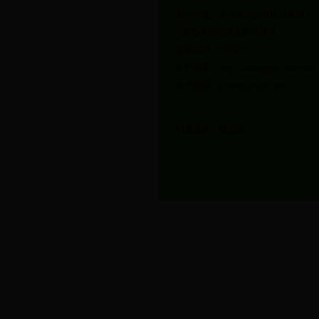
本刊地址：贵州省兴义市机场大道
黔西南州消防支队宣传科
邮政编码：562400
本刊网址：http://www.tqmzq.com/zt/zz/
电子邮箱：qxnxfxc@sina.com
封面摄影：殷选择