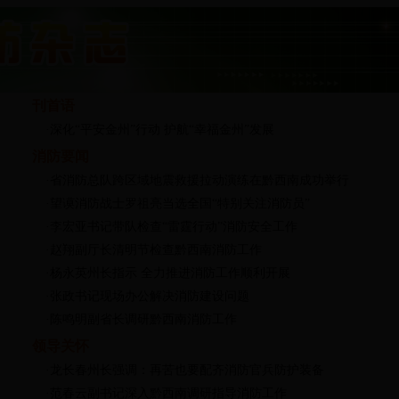
刊首语
·深化“平安金州”行动 护航“幸福金州”发展
消防要闻
·省消防总队跨区域地震救援拉动演练在黔西南成功举行
·望谟消防战士罗祖亮当选全国“特别关注消防员”
·李宏亚书记带队检查“雷霆行动”消防安全工作
·赵翔副厅长清明节检查黔西南消防工作
·杨永英州长指示 全力推进消防工作顺利开展
·张政书记现场办公解决消防建设问题
·陈鸣明副省长调研黔西南消防工作
领导关怀
·龙长春州长强调：再苦也要配齐消防官兵防护装备
·范春云副书记深入黔西南调研指导消防工作