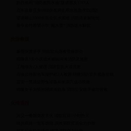
·黔西南州“消防惠民水池”建成惠及1787人
·贞丰县鲁贡乡1000余名师生用水告急求助消防
·望谟麻山1000余群众饮水困难 消防清泉解民忧
·册亨金叶希望小学“闹水荒” 消防送水解忧
抢险救援
·暴雨突袭册亨 消防官兵雨夜营救群众
·晴隆县3名小孩戏水被困河滩消防及施救
·工地塌方2人被埋 消防官兵火速营救
·高速公路面包车撞护栏3人被困 晴隆消防官兵紧急营救
·普安一男孩追野兔掉落40米洞穴成功获救
·晴隆女子为情所困跳湖自杀 消防公安联手成功营救
火情通报
·兴义一餐馆突发大火 消防官兵1小时扑灭
·晴兴高速一货车燃烧 顶效消防官兵全力扑救
·挂车起火轮胎爆炸 晴隆消防奋力扑救