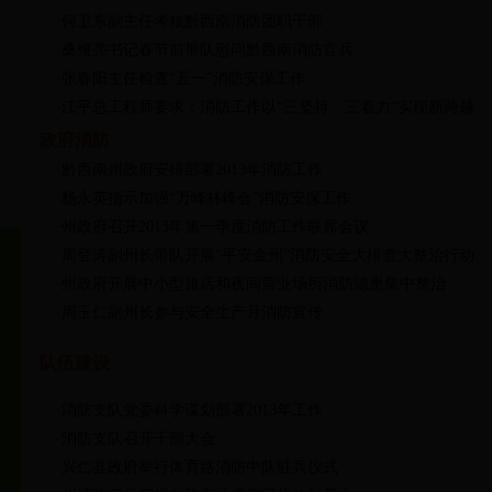
·何卫东副主任考核黔西南消防团职干部
·桑维亮书记春节前带队慰问黔西南消防官兵
·张春阳主任检查“五一”消防安保工作
·江平总工程师要求：消防工作以“三坚持、三着力”实现新跨越
政府消防
·黔西南州政府安排部署2013年消防工作
·杨永英指示加强“万峰林峰会”消防安保工作
·州政府召开2013年第一季度消防工作联席会议
·周登涛副州长带队开展“平安金州”消防安全大排查大整治行动
·州政府开展中小型旅店和夜间营业场所消防隐患集中整治
·周玉仁副州长参与安全生产月消防宣传
队伍建设
·消防支队党委科学谋划部署2013年工作
·消防支队召开干部大会
·兴仁县政府举行体育路消防中队驻兵仪式