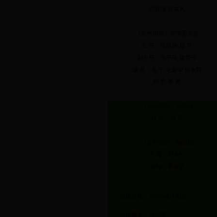
周登涛 翟东风
《金州消防》管理委员会
主 任：徐廷焕 赵 兵
副主任：张宇殊 隆爱云
成 员：毛 宁 龙金华 邱永辉
郑 凯 谢 勇
《金州消防》杂志社
社 长：谢 勇
《金州消防》编辑部
主 编：刘永松
编 辑：覃苗苗
出版日期：2013年6月30日
出版数量：1100册